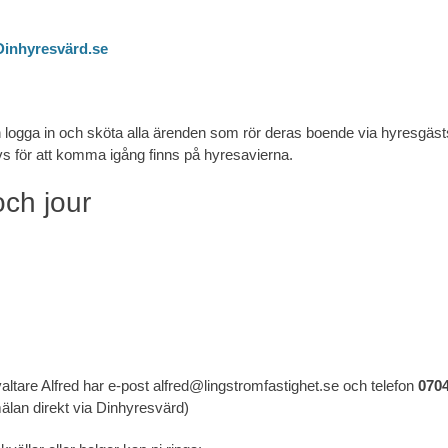
 Dinhyresvärd.se
n logga in och sköta alla ärenden som rör deras boende via hyresgäs
vs för att komma igång finns på hyresavierna.
ch jour
valtare Alfred har e-post alfred@lingstromfastighet.se och telefon
070
mälan direkt via Dinhyresvärd)