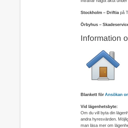
Inträffar något akut under 
Stockholm – Driftia
på T
Örbyhus – Skadeservi
Information o
Blankett för
Ansökan om
Vid lägenhetsbyte:
Om du vill byta din läge
andra hyresvärden. Möjlig
man läsa mer om lägenhe