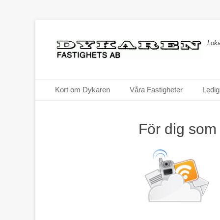
Loka
Primär meny
Hoppa
Kort om Dykaren
Våra Fastigheter
Ledig
till
innehåll
För dig som