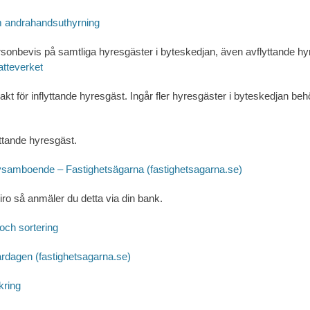
 andrahandsuthyrning
personbevis på samtliga hyresgäster i byteskedjan, även avflyttande hy
tteverket
kt för inflyttande hyresgäst. Ingår fler hyresgäster i byteskedjan b
yttande hyresgäst.
rovsamboende
– Fastighetsägarna (fastighetsagarna.se)
ro så anmäler du detta via din bank.
och sortering
ardagen (fastighetsagarna.se)
kring