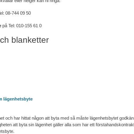
kvällar eller helger kan ni ringa:
el: 08-744 09 50
ce
på Tel: 010-155 61 0
ch blanketter
 lägenhetsbyte
nhet och har hittat någon att byta med så måste lägenhetsbytet godk
heten att byta sin lägenhet gäller alla som har ett förstahandskontrak
tsbyte.