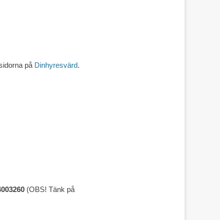
tsidorna på
Dinhyresvärd
.
4003260
(OBS! Tänk på